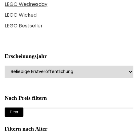
LEGO Wednesday
LEGO Wicked
LEGO Bestseller
Erscheinungsjahr
Nach Preis filtern
Min.
Max.
Filter
Preis
Preis
Filtern nach Alter