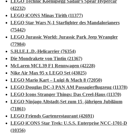
LEGO Technic Koenigsegg Sadair’s Spear Hypercar
(42232)
LEGO iCONS Minas Tirith (11377)
LEGO Star Wars N-1 Starfighter des Mandalorianers
(75442)
LEGO Jurassic World: Jurassic Park Jeep Wrangler
(77984)
S.H.I.E.L.D.-Helicarrier (76354)
Die Mondrakete von Tintin (21367)
McLaren MCL39 F1 Rennwagen (42228)
Nike Air Max 95 x LEGO Set (43025)
LEGO Mario Kart – Luigi & Mach 8 (72050)
LEGO Douglas DC-3 PAN AM Passagierflugzeug (11378)
LEGO Icons Stranger Things: Das Creel-Haus (11370)
LEGO Ninjago Altstadt-Set zum 15 -jährigen Jubiläum
(71861)
LEGO Friends Gartenrestaurant (42691)
LEGO iCONS Star Trek: U.S.S. Enterprise NCC-1701-D
(10356)