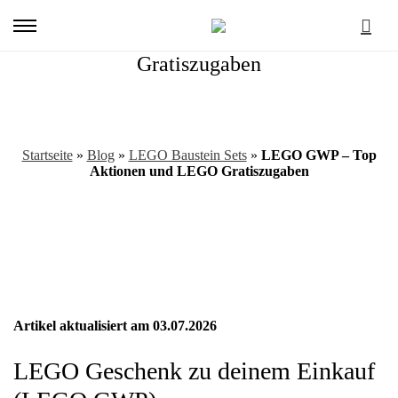
Primary
Menu
LEGO GWP – Top Aktionen und LEGO
Gratiszugaben
Startseite
»
Blog
»
LEGO Baustein Sets
»
LEGO GWP – Top
Aktionen und LEGO Gratiszugaben
Artikel aktualisiert am 03.07.2026
LEGO
LEGO Geschenk zu deinem Einkauf
GWP