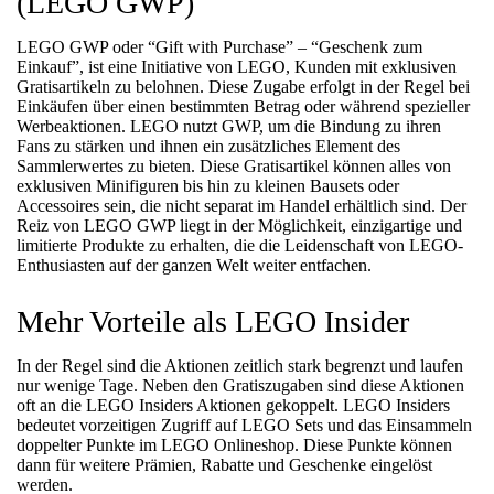
(LEGO GWP)
–
Top
LEGO GWP oder “Gift with Purchase” – “Geschenk zum
Einkauf”, ist eine Initiative von LEGO, Kunden mit exklusiven
Aktionen
Gratisartikeln zu belohnen. Diese Zugabe erfolgt in der Regel bei
Einkäufen über einen bestimmten Betrag oder während spezieller
und
Werbeaktionen. LEGO nutzt GWP, um die Bindung zu ihren
LEGO
Fans zu stärken und ihnen ein zusätzliches Element des
Sammlerwertes zu bieten. Diese Gratisartikel können alles von
Gratiszugaben
exklusiven Minifiguren bis hin zu kleinen Bausets oder
Accessoires sein, die nicht separat im Handel erhältlich sind. Der
Reiz von LEGO GWP liegt in der Möglichkeit, einzigartige und
limitierte Produkte zu erhalten, die die Leidenschaft von LEGO-
3.
Enthusiasten auf der ganzen Welt weiter entfachen.
Juli
2026
2024-
Mehr Vorteile als LEGO Insider
01-
21T13:24:51+01:00
In der Regel sind die Aktionen zeitlich stark begrenzt und laufen
LEGO
nur wenige Tage. Neben den Gratiszugaben sind diese Aktionen
Baustein
oft an die LEGO Insiders Aktionen gekoppelt. LEGO Insiders
Sets
bedeutet vorzeitigen Zugriff auf LEGO Sets und das Einsammeln
doppelter Punkte im LEGO Onlineshop. Diese Punkte können
dann für weitere Prämien, Rabatte und Geschenke eingelöst
werden.