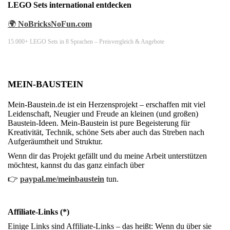
LEGO Sets international entdecken
🌍
NoBricksNoFun.com
15.000+ LEGO Sets in 8 Sprachen – Preisvergleich & Angebote
MEIN-BAUSTEIN
Mein-Baustein.de ist ein Herzensprojekt – erschaffen mit viel
Leidenschaft, Neugier und Freude an kleinen (und großen)
Baustein-Ideen. Mein-Baustein ist pure Begeisterung für
Kreativität, Technik, schöne Sets aber auch das Streben nach
Aufgeräumtheit und Struktur.
Wenn dir das Projekt gefällt und du meine Arbeit unterstützen
möchtest, kannst du das ganz einfach über
👉
paypal.me/meinbaustein
tun.
Affiliate-Links (*)
Einige Links sind Affiliate-Links – das heißt: Wenn du über sie