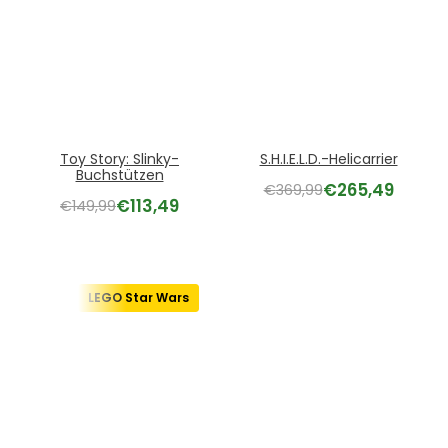
Toy Story: Slinky-
S.H.I.E.L.D.-Helicarrier
Buchstützen
€
265,49
€
369,99
€
113,49
€
149,99
LEGO Star Wars