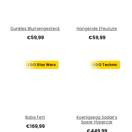
Dunkles Blumengesteck
Hängende Efeutute
€
59,99
€
59,99
LEGO Star Wars
LEGO Technic
Boba Fett
Koenigsegg Sadair’s
Spear Hypercar
€
169,99
€
449,99