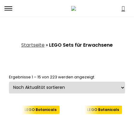
Primary
Menu
LEGO Sets für Erwachsene
Startseite
»
LEGO Sets für Erwachsene
Nach
Ergebnisse 1 – 15 von 223 werden angezeigt
Aktualität
sortiert
LEGO Botanicals
LEGO Botanicals