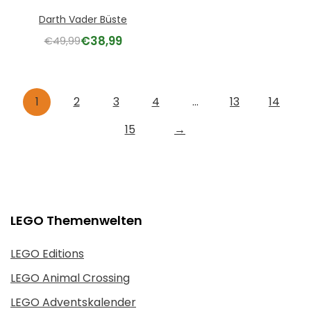
Darth Vader Büste
€
38,99
€
49,99
1
2
3
4
…
13
14
15
→
LEGO Themenwelten
LEGO Editions
LEGO Animal Crossing
LEGO Adventskalender