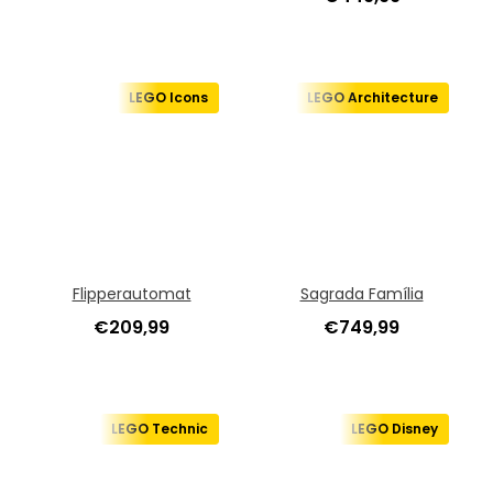
LEGO Icons
LEGO Architecture
Flipperautomat
Sagrada Família
€
209,99
€
749,99
LEGO Technic
LEGO Disney