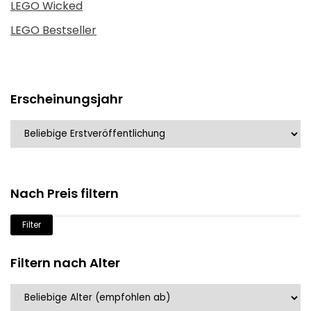
LEGO Wicked
LEGO Bestseller
Erscheinungsjahr
Nach Preis filtern
Min.
Max.
Filter
Preis
Preis
Filtern nach Alter