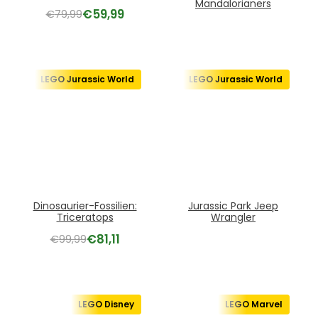
Mandalorianers
€
59,99
€
79,99
LEGO Jurassic World
LEGO Jurassic World
Dinosaurier-Fossilien:
Jurassic Park Jeep
Triceratops
Wrangler
€
81,11
€
99,99
LEGO Disney
LEGO Marvel