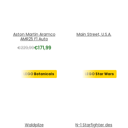
Aston Martin Aramco
Main Street, U.S.A.
AMR25 F1 Auto
€
171,99
€
229,99
LEGO Botanicals
LEGO Star Wars
Waldpilze
N-1 Starfighter des