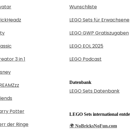
vatar
Wunschliste
rickHeadz
LEGO Sets für Erwachsene
ty
LEGO GWP Gratiszugaben
assic
LEGO EOL 2025
eator 3 in 1
LEGO Podcast
isney
Datenbank
REAMZzz
LEGO Sets Datenbank
iends
rry Potter
LEGO Sets international entd
rr der Ringe
🌍
NoBricksNoFun.com