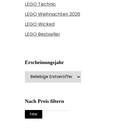
LEGO Technic
LEGO Weihnachten 2026
LEGO Wicked
LEGO Bestseller
Erscheinungsjahr
Nach Preis filtern
Min.
Max.
Filter
Preis
Preis