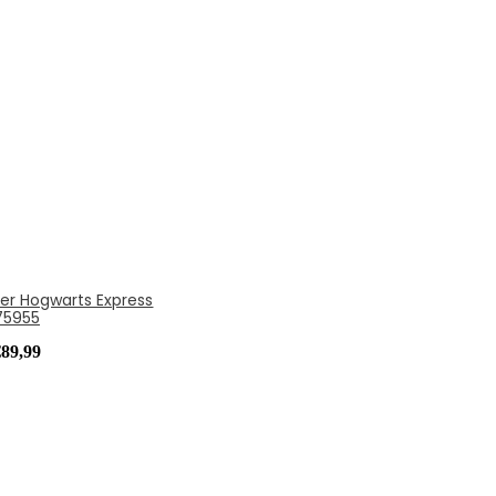
ter Hogwarts Express
75955
€
89,99