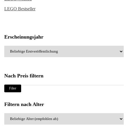
LEGO Bestseller
Erscheinungsjahr
Nach Preis filtern
Min.
Max.
Filter
Preis
Preis
Filtern nach Alter