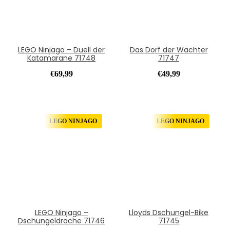
LEGO Ninjago – Duell der
Das Dorf der Wächter
Katamarane 71748
71747
€
69,99
€
49,99
LEGO NINJAGO
LEGO NINJAGO
LEGO Ninjago –
Lloyds Dschungel-Bike
Dschungeldrache 71746
71745