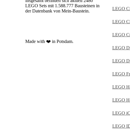
Insgesamt befinden sich aktuell 2480
LEGO Sets mit 1.588.777 Bausteinen in
LEGO Ci
der Datenbank von Mein-Baustein.
LEGO Cl
LEGO Cre
Made with ❤️ in Potsdam.
LEGO Di
LEGO D
LEGO Fr
LEGO Har
LEGO Her
LEGO i
LEGO I