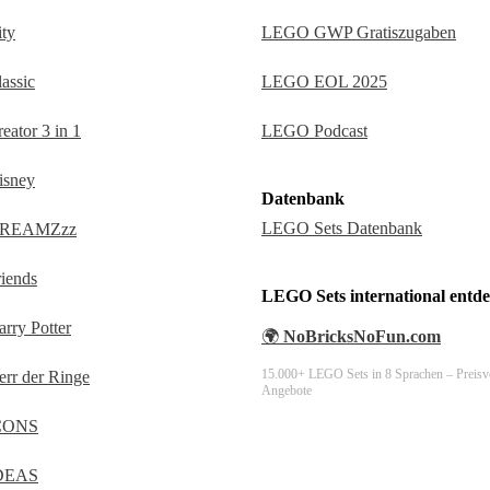
LEGO GWP Gratiszugaben
ty
LEGO EOL 2025
assic
LEGO Podcast
ator 3 in 1
sney
Datenbank
LEGO Sets Datenbank
REAMZzz
iends
LEGO Sets international entd
ry Potter
🌍
NoBricksNoFun.com
15.000+ LEGO Sets in 8 Sprachen – Preisv
r der Ringe
Angebote
CONS
DEAS