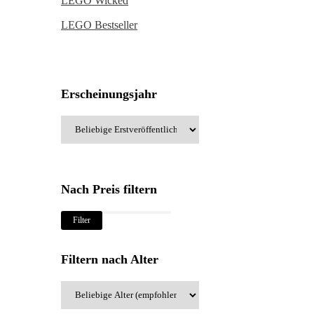
LEGO Wicked
LEGO Bestseller
Erscheinungsjahr
Nach Preis filtern
Min.
Max.
Filter
Preis
Preis
Filtern nach Alter