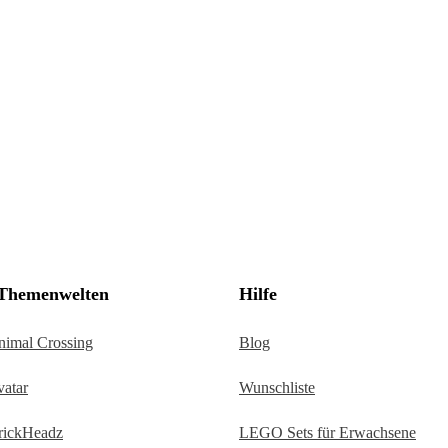
hemenwelten
Hilfe
imal Crossing
Blog
Wunschliste
atar
LEGO Sets für Erwachsene
ickHeadz