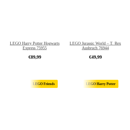
LEGO Harry Potter Hogwarts
LEGO Jurassic World – T. Rex
Express 75955
Ausbruch 76944
€
89,99
€
49,99
LEGO Friends
LEGO Harry Potter