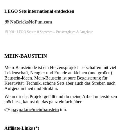
LEGO Sets international entdecken
🌍
NoBricksNoFun.com
15.000+ LEGO Sets in 8 Sprachen – Preisvergleich & Angebote
MEIN-BAUSTEIN
Mein-Baustein.de ist ein Herzensprojekt – erschaffen mit viel
Leidenschaft, Neugier und Freude an kleinen (und großen)
Baustein-Ideen. Mein-Baustein ist pure Begeisterung für
Kreativität, Technik, schöne Sets aber auch das Streben nach
Aufgeräumtheit und Struktur.
Wenn dir das Projekt gefällt und du meine Arbeit unterstützen
möchtest, kannst du das ganz einfach über
👉
paypal.me/meinbaustein
tun.
Affiliate-Links (*)