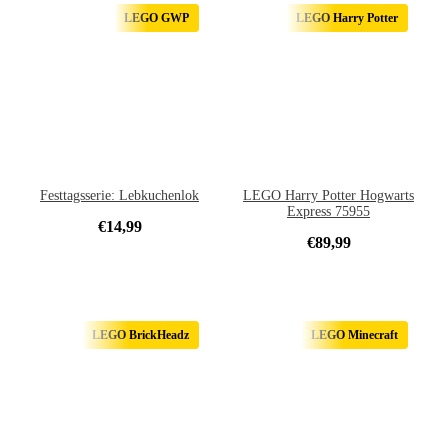
LEGO GWP
LEGO Harry Potter
Festtagsserie: Lebkuchenlok
LEGO Harry Potter Hogwarts
Express 75955
€
14,99
€
89,99
LEGO BrickHeadz
LEGO Minecraft