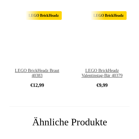
LEGO BrickHeadz
LEGO BrickHeadz
LEGO BrickHeadz Braut
LEGO BrickHeadz
40383
Valentinstag-Bär 40379
€
12,99
€
9,99
Ähnliche Produkte