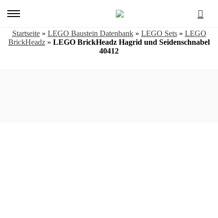
Primary
Menu
Startseite
»
LEGO Baustein Datenbank
»
LEGO Sets
»
LEGO
BrickHeadz
»
LEGO BrickHeadz Hagrid und Seidenschnabel
40412