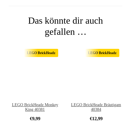
Das könnte dir auch
gefallen …
LEGO BrickHeadz
LEGO BrickHeadz
LEGO BrickHeadz Monkey
LEGO BrickHeadz Bräutigam
King 40381
40384
€
9,99
€
12,99