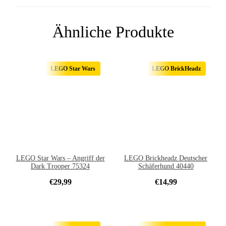
Ähnliche Produkte
LEGO Star Wars
LEGO BrickHeadz
LEGO Star Wars – Angriff der
LEGO Brickheadz Deutscher
Dark Trooper 75324
Schäferhund 40440
€
29,99
€
14,99