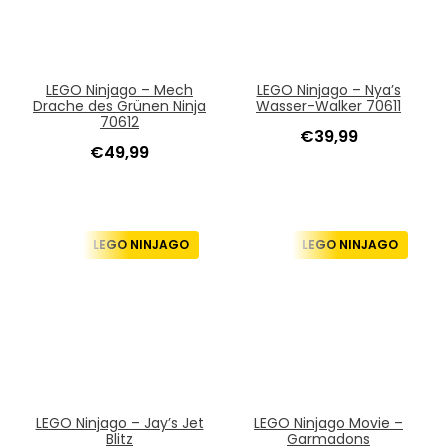
LEGO Ninjago – Mech
LEGO Ninjago – Nya’s
Drache des Grünen Ninja
Wasser-Walker 70611
70612
€
39,99
€
49,99
LEGO NINJAGO
LEGO NINJAGO
LEGO Ninjago – Jay’s Jet
LEGO Ninjago Movie –
Blitz
Garmadons