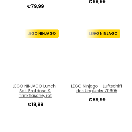
€
69,99
€
79,99
LEGO NINJAGO
LEGO NINJAGO
LEGO NINJAGO Lunch-
LEGO Ninjago – Luftschiff
Set. Brotdose &
des Unglücks 70605
Trinkflasche, rot
€
89,99
€
18,99