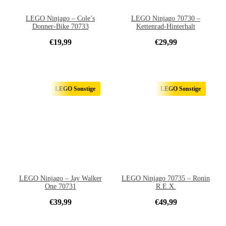
LEGO Ninjago – Cole’s
LEGO Ninjago 70730 –
Donner-Bike 70733
Kettenrad-Hinterhalt
€
19,99
€
29,99
LEGO Sonstige
LEGO Sonstige
LEGO Ninjago – Jay Walker
LEGO Ninjago 70735 – Ronin
One 70731
R.E.X.
€
39,99
€
49,99