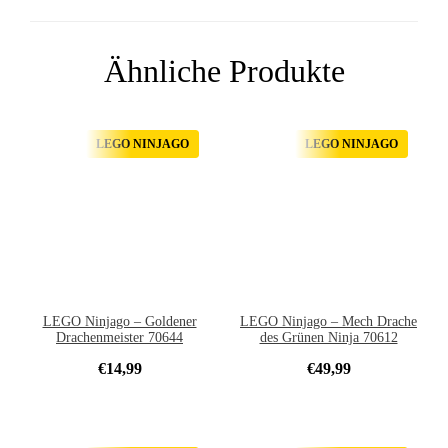
Ähnliche Produkte
LEGO NINJAGO
LEGO NINJAGO
LEGO Ninjago – Goldener
LEGO Ninjago – Mech Drache
Drachenmeister 70644
des Grünen Ninja 70612
€
14,99
€
49,99