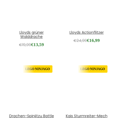
Lloyds grüner
Lloyds Actionflitzer
Walddrache
€
24,99
€
16,99
€
19,99
€
13,59
LEGO NINJAGO
LEGO NINJAGO
Drachen-Spinjitzu Battle
Kais Sturmreiter-Mech