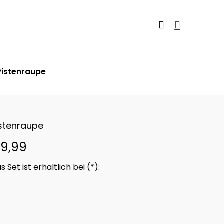
Pistenraupe
istenraupe
€
9,99
19 €