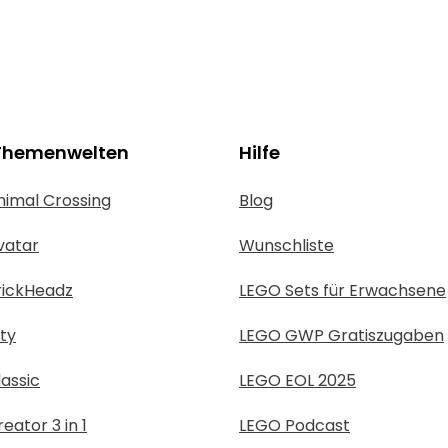
Themenwelten
Hilfe
imal Crossing
Blog
vatar
Wunschliste
rickHeadz
LEGO Sets für Erwachsene
ty
LEGO GWP Gratiszugaben
assic
LEGO EOL 2025
eator 3 in 1
LEGO Podcast