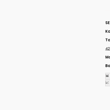
SE
Ka
Ta
42
Ma
Ba
📊
📈