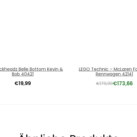
ickheadz Belle Bottom Kevin &
LEGO Technic – McLaren Fo
Bob 40421
Rennwagen 42141
€
19,99
€
173,66
€
179,99