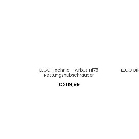
LEGO Technic – Airbus H175
LEGO Br
Rettungshubschrauber
€
209,99