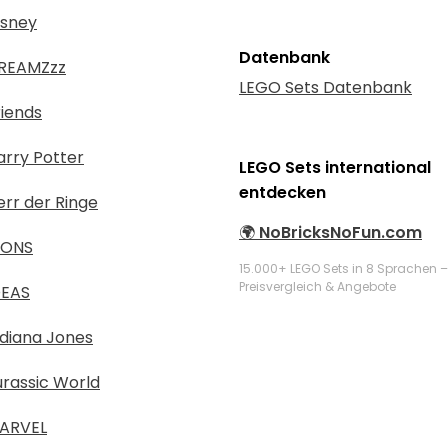
isney
Datenbank
REAMZzz
LEGO Sets Datenbank
iends
rry Potter
LEGO Sets international
entdecken
rr der Ringe
🌍
NoBricksNoFun.com
CONS
15.000+ LEGO Sets in 8 Sprachen –
Preisvergleich & Angebote
DEAS
diana Jones
rassic World
ARVEL