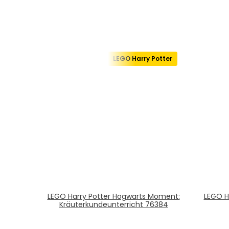
LEGO Harry Potter
LEGO Harry Potter Hogwarts Moment:
LEGO H
Kräuterkundeunterricht 76384