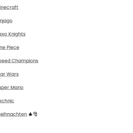
inecraft
njago
xo Knights
ne Piece
peed Champions
tar Wars
uper Mario
echnic
eihnachten
🎄🎅