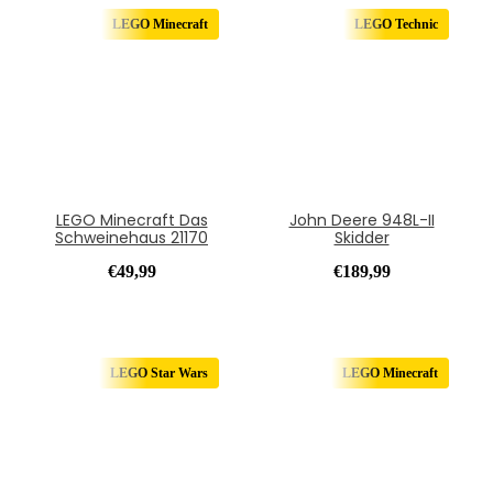
LEGO Minecraft
LEGO Technic
LEGO Minecraft Das
John Deere 948L-II
Schweinehaus 21170
Skidder
€
49,99
€
189,99
LEGO Star Wars
LEGO Minecraft