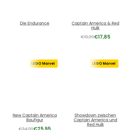
Die Endurance
Captain America & Red
Hulk
€
17,85
€
19,99
LEGO Marvel
LEGO Marvel
New Captain America
Showdown zwischen
Baufigur
Captain America und
Red Hulk
€
25,95
€
34,99