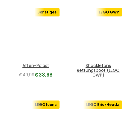
Sonstiges
LEGO GWP
Affen-Palast
Shackletons
Rettungsboot (LEGO
€
33,98
€
49,99
GWP)
LEGO Icons
LEGO BrickHeadz