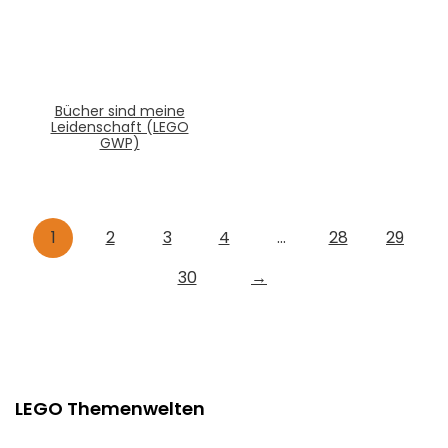
Bücher sind meine
Leidenschaft (LEGO
GWP)
1
2
3
4
…
28
29
30
→
LEGO Themenwelten