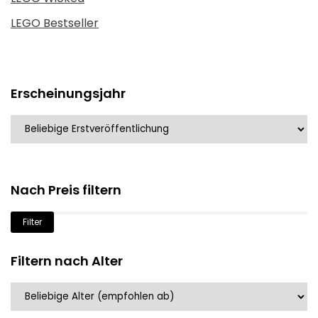
LEGO Bestseller
Erscheinungsjahr
Nach Preis filtern
Min.
Max.
Filter
Preis
Preis
Filtern nach Alter