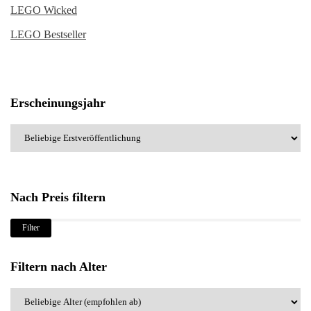
LEGO Wicked
LEGO Bestseller
Erscheinungsjahr
Nach Preis filtern
Min.
Max.
Filter
Preis
Preis
Filtern nach Alter