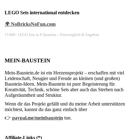
LEGO Sets international entdecken
🌍
NoBricksNoFun.com
15.000+ LEGO Sets in 8 Sprachen – Preisvergleich & Angebote
MEIN-BAUSTEIN
Mein-Baustein.de ist ein Herzensprojekt – erschaffen mit viel
Leidenschaft, Neugier und Freude an kleinen (und großen)
Baustein-Ideen. Mein-Baustein ist pure Begeisterung für
Kreativität, Technik, schöne Sets aber auch das Streben nach
Aufgeräumtheit und Struktur.
Wenn dir das Projekt gefällt und du meine Arbeit unterstützen
möchtest, kannst du das ganz einfach über
👉
paypal.me/meinbaustein
tun.
Affiliate-Links (*)