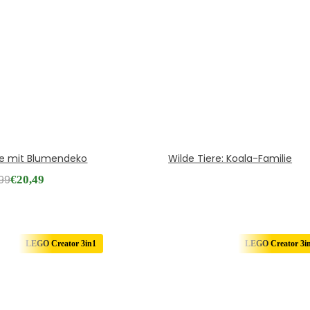
e mit Blumendeko
Wilde Tiere: Koala-Familie
,99
€
20,49
LEGO Creator 3in1
LEGO Creator 3i