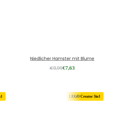
Niedlicher Hamster mit Blume
€
9,99
€
7,63
n1
LEGO Creator 3in1