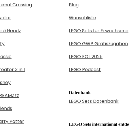
imal Crossing
Blog
vatar
Wunschliste
rickHeadz
LEGO Sets für Erwachsene
ty
LEGO GWP Gratiszugaben
assic
LEGO EOL 2025
eator 3 in 1
LEGO Podcast
isney
Datenbank
REAMZzz
LEGO Sets Datenbank
iends
rry Potter
LEGO Sets international entd