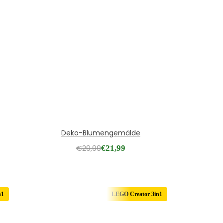
Deko-Blumengemälde
€
29,99
€
21,99
n1
LEGO Creator 3in1