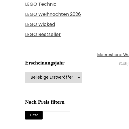
LEGO Technic
LEGO Weihnachten 2026
LEGO Wicked
LEGO Bestseller
Meerestiere: W
Erscheinungsjahr
€
49
Nach Preis filtern
Min.
Max.
Filter
Preis
Preis