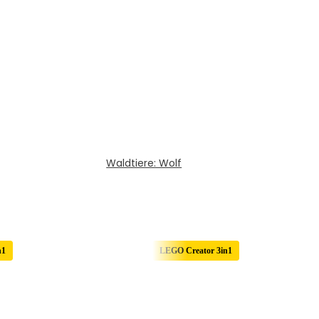
Waldtiere: Wolf
n1
LEGO Creator 3in1