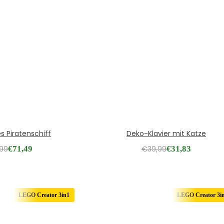
s Piratenschiff
Deko-Klavier mit Katze
,99
€
71,49
€
39,99
€
31,83
LEGO Creator 3in1
LEGO Creator 3i