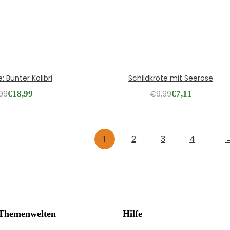
: Bunter Kolibri
Schildkröte mit Seerose
,99
€
18,99
€
9,99
€
7,11
1
2
3
4
hemenwelten
Hilfe