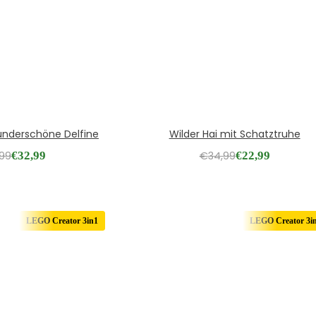
underschöne Delfine
Wilder Hai mit Schatztruhe
,99
€
32,99
€
34,99
€
22,99
LEGO Creator 3in1
LEGO Creator 3i