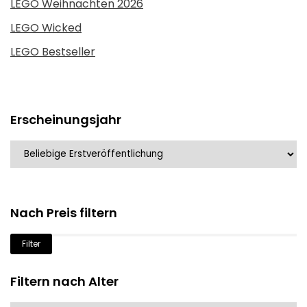
LEGO Weihnachten 2026
LEGO Wicked
LEGO Bestseller
Erscheinungsjahr
Nach Preis filtern
Min.
Max.
Filter
Preis
Preis
Filtern nach Alter