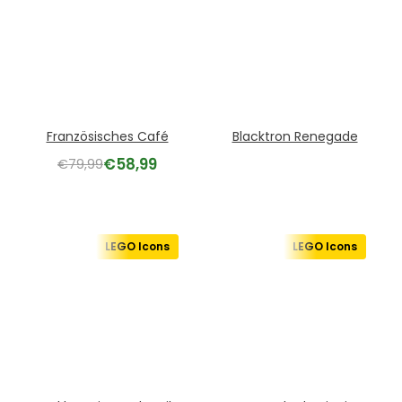
Französisches Café
Blacktron Renegade
€
58,99
€
79,99
LEGO Icons
LEGO Icons