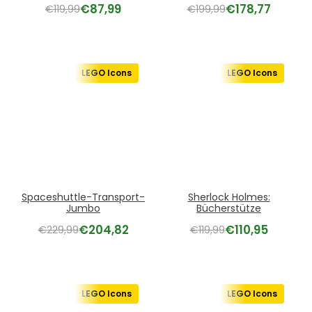
€
87,99
€
178,77
€
119,99
€
199,99
LEGO Icons
LEGO Icons
Spaceshuttle-Transport-
Sherlock Holmes:
Jumbo
Bücherstütze
€
204,82
€
110,95
€
229,99
€
119,99
LEGO Icons
LEGO Icons