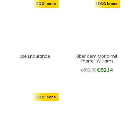
LEGO Icons
LEGO Icons
Die Endurance
Über dem Mond mit
Pharrell Williams
€
92,14
€
109,99
LEGO Icons