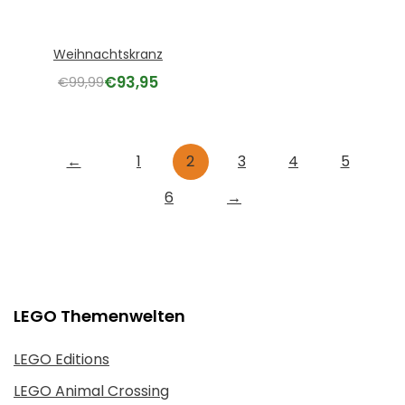
Weihnachtskranz
€
93,95
€
99,99
←
1
2
3
4
5
6
→
LEGO Themenwelten
LEGO Editions
LEGO Animal Crossing