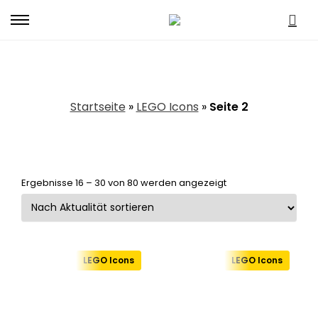
Primary
Menu
LEGO Icons
Startseite
»
LEGO Icons
»
Seite 2
Nach
Ergebnisse 16 – 30 von 80 werden angezeigt
Aktualität
sortiert
LEGO Icons
LEGO Icons