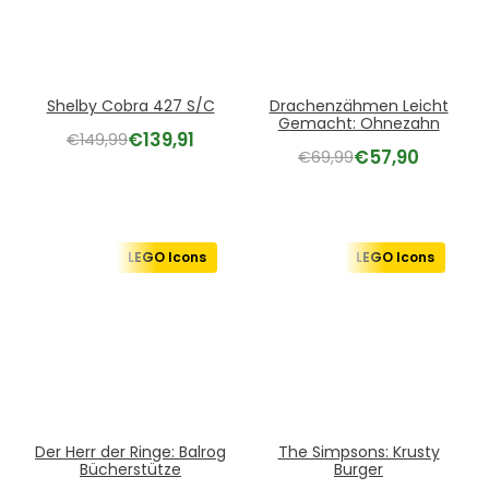
Shelby Cobra 427 S/C
Drachenzähmen Leicht
Gemacht: Ohnezahn
€
139,91
€
149,99
€
57,90
€
69,99
LEGO Icons
LEGO Icons
Der Herr der Ringe: Balrog
The Simpsons: Krusty
Bücherstütze
Burger