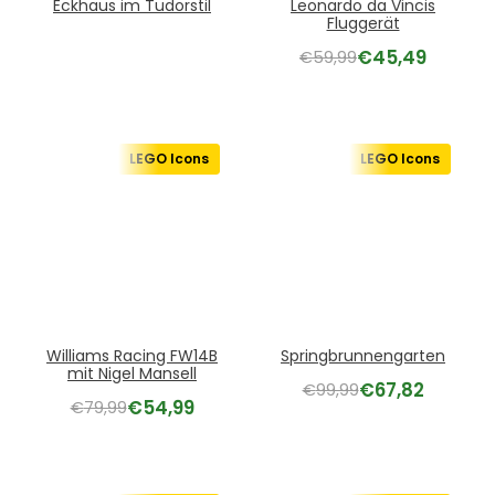
Eckhaus im Tudorstil
Leonardo da Vincis
Fluggerät
€
45,49
€
59,99
LEGO Icons
LEGO Icons
Williams Racing FW14B
Springbrunnengarten
mit Nigel Mansell
€
67,82
€
99,99
€
54,99
€
79,99