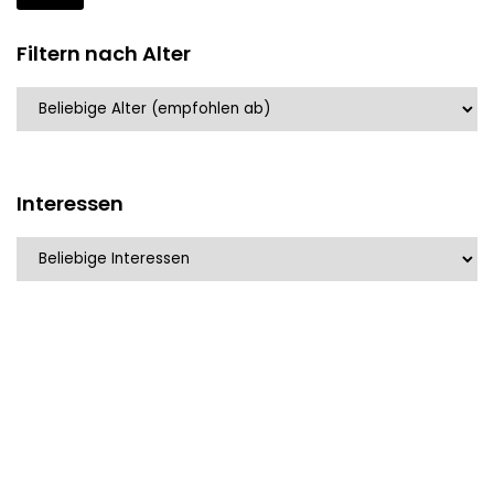
Preis
Preis
Filtern nach Alter
Interessen