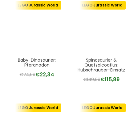
LEGO Jurassic World
LEGO Jurassic World
Baby-Dinosaurier:
Spinosaurier &
Pteranodon
Quetzalcoatlus:
Hubschrauber-Einsatz
€
22,34
€
24,99
€
115,89
€
149,99
LEGO Jurassic World
LEGO Jurassic World