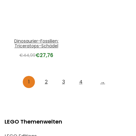
Dinosaurier-Fossilien:
Triceratops-Schädel
€
27,76
€
44,99
1
2
3
4
→
LEGO Themenwelten