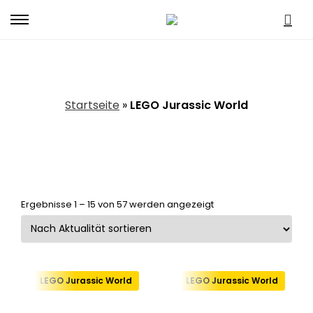
Primary
Menu
LEGO Jurassic World
Startseite
»
LEGO Jurassic World
Nach
Ergebnisse 1 – 15 von 57 werden angezeigt
Aktualität
sortiert
LEGO Jurassic World
LEGO Jurassic World