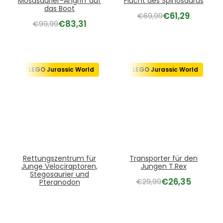
Mosasaurier-Angriff auf
Flucht des Spinosaurus
das Boot
€
61,29
€
69,99
€
83,31
€
99,99
LEGO Jurassic World
LEGO Jurassic World
Rettungszentrum für
Transporter für den
Junge Velociraptoren,
Jungen T.Rex
Stegosaurier und
€
26,35
€
29,99
Pteranodon