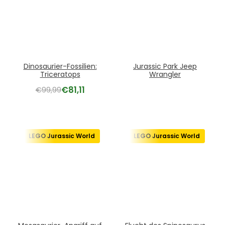
Dinosaurier-Fossilien:
Jurassic Park Jeep
Triceratops
Wrangler
€
81,11
€
99,99
LEGO Jurassic World
LEGO Jurassic World