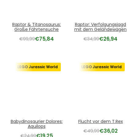
Raptor & Titanosaurus:
Raptor: Verfolgungsjagd
Große Fährtensuche
mit dem Geländewagen
€
75,84
€
26,94
€
99,99
€
34,99
LEGO Jurassic World
LEGO Jurassic World
Babydinosaurier Dolores:
Flucht vor dem T.Rex
Aquilops
€
36,02
€
49,99
€
19,25
€
24,99