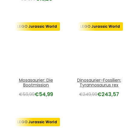
LEGO Jurassic World
LEGO Jurassic World
Mosasaurier: Die
Dinosaurier-Fossilien:
Bootmission
Tyrannosaurus rex
€
54,99
€
243,57
€
59,99
€
249,99
LEGO Jurassic World