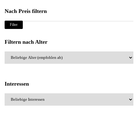
Nach Preis filtern
Min.
Max.
Filter
Preis
Preis
Filtern nach Alter
Interessen