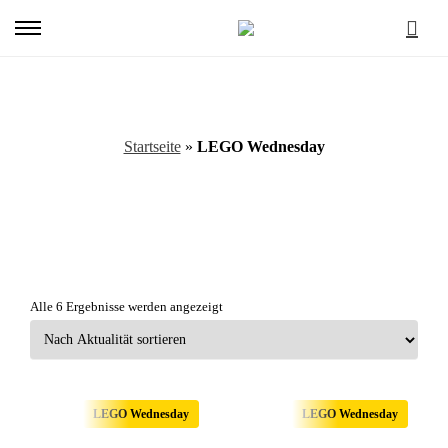
Primary
Menu
LEGO Wednesday
Startseite
»
LEGO Wednesday
Nach
Alle 6 Ergebnisse werden angezeigt
Aktualität
sortiert
LEGO Wednesday
LEGO Wednesday