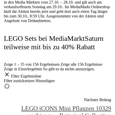
bei
in den Media Märkten vom 27.10. – 28.10. und gilt auch am
verkaufsoffenem Sonntag am 29.10.. Im MediaMarkt Onlineshop
MediaMarktSaturn
läuft die Aktion bereits jetzt und geht dort auch einen Tag länger
bis zum 30.10., 8:59 Uhr. Ausgenommen von der Aktion sind
bis
Angebote von Drittanbietern.
30.10.
LEGO Sets bei MediaMarktSaturn
27.
teilweise mit bis zu 40% Rabatt
Oktober
2023
2023-
10-
Zeige 1 – 35 von 156 Ergebnissen
Zeige alle 156 Ergebnisse
27T18:46:41+02:00
Zeige in Einzelergebnis
So gibt es da nichts anzuzeigen.
LEGO
Baustein
Filter
Ergebnisliste
Sets
,
Filter zurücksetzen
Hinzufügen
LEGO
Angebote
Nächster Beitrag
LEGO iCONS Mini Pflanzen 10329