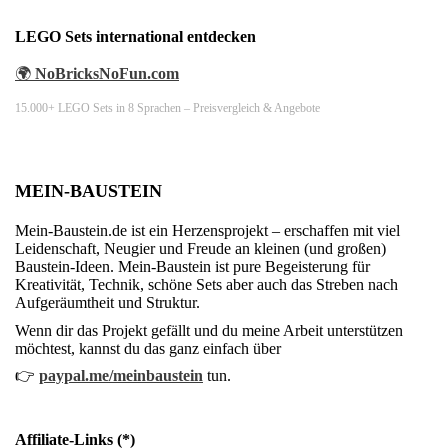
LEGO Sets international entdecken
🌍
NoBricksNoFun.com
15.000+ LEGO Sets in 8 Sprachen – Preisvergleich & Angebote
MEIN-BAUSTEIN
Mein-Baustein.de ist ein Herzensprojekt – erschaffen mit viel
Leidenschaft, Neugier und Freude an kleinen (und großen)
Baustein-Ideen. Mein-Baustein ist pure Begeisterung für
Kreativität, Technik, schöne Sets aber auch das Streben nach
Aufgeräumtheit und Struktur.
Wenn dir das Projekt gefällt und du meine Arbeit unterstützen
möchtest, kannst du das ganz einfach über
👉
paypal.me/meinbaustein
tun.
Affiliate-Links (*)