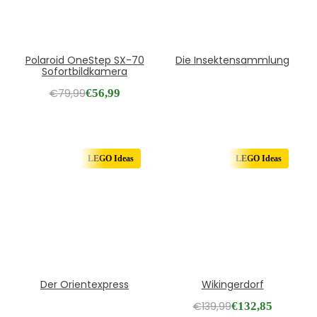
Polaroid OneStep SX-70
Die Insektensammlung
Sofortbildkamera
€
79,99
€
56,99
LEGO Ideas
LEGO Ideas
Der Orientexpress
Wikingerdorf
€
139,99
€
132,85